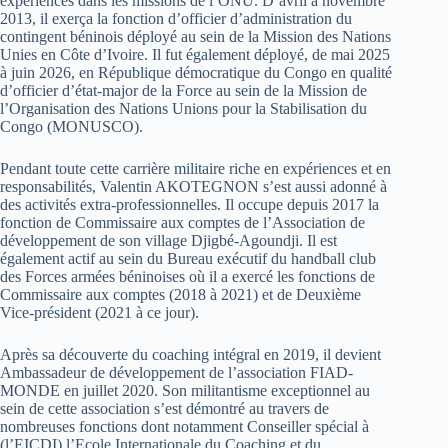
expériences dans les missions de l’ONU. D’avril à novembre
2013, il exerça la fonction d’officier d’administration du
contingent béninois déployé au sein de la Mission des Nations
Unies en Côte d’Ivoire. Il fut également déployé, de mai 2025
à juin 2026, en République démocratique du Congo en qualité
d’officier d’état-major de la Force au sein de la Mission de
l’Organisation des Nations Unions pour la Stabilisation du
Congo (MONUSCO).
Pendant toute cette carrière militaire riche en expériences et en
responsabilités, Valentin AKOTEGNON s’est aussi adonné à
des activités extra-professionnelles. Il occupe depuis 2017 la
fonction de Commissaire aux comptes de l’Association de
développement de son village Djigbé-Agoundji. Il est
également actif au sein du Bureau exécutif du handball club
des Forces armées béninoises où il a exercé les fonctions de
Commissaire aux comptes (2018 à 2021) et de Deuxième
Vice-président (2021 à ce jour).
Après sa découverte du coaching intégral en 2019, il devient
Ambassadeur de développement de l’association FIAD-
MONDE en juillet 2020. Son militantisme exceptionnel au
sein de cette association s’est démontré au travers de
nombreuses fonctions dont notamment Conseiller spécial à
(l’EICDI) l’Ecole Internationale du Coaching et du