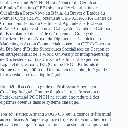
Patrick Armand POGNON est détenteur du Certificat
d’Etudes Primaires (CEP) obtenu à l’école primaire de
Ouenlinda à Porto-Novo au Bénin, du Brevet d’Etudes du
Premier Cycle (BEPC) obtenu au CEG AKPAKPA Centre de
Cotonou au Bénin, du Certificat d’Aptitude à la Profession
d’Aide-Comptable obtenu au Collège de l’Amitié de Cotonou,
du Baccalauréat de la série G2 obtenu au Collège de
l’Horizon de Porto-Novo, du Diplôme de Technicien en
Marketing et Action Commerciale obtenu au CEPC-Cotonou,
du Diplôme d’Etudes Supérieures Spécialisées en Gestion et
en Intrapreneuriat de la World University of Intrapreneurship
de Rochester aux Etats-Unis, du Certificat d’Expert en
Logiciel de Gestion CIEL (Groupe PBG – Partisants de
Bonne Gestion, 2005) du Doctorat en Coaching Intégral de
l’Université du Coaching Intégral.
En 2020, il accède au grade de Professeur Emérite en
Coaching Intégral. Comme dit plus haut, la formation de
Patrick Armand POGNON ne saurait être réduite à des
diplômes obtenus dans le système classique.
Très tôt, Patrick Armand POGNON eut la chance d’être initié
au scoutisme. A l’âge de quinze (15) ans, il devint Chef Scout
et avait en charge l’organisation et la gestion de camps scout.