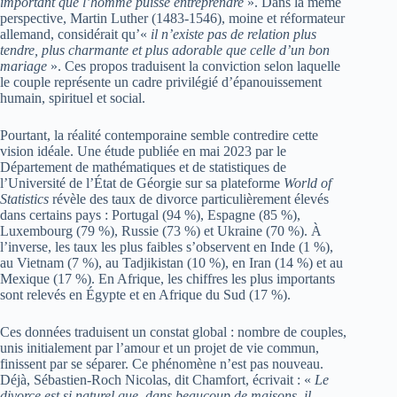
important que l’homme puisse entreprendre
». Dans la même
perspective, Martin Luther (1483-1546), moine et réformateur
allemand, considérait qu’«
il n’existe pas de relation plus
tendre, plus charmante et plus adorable que celle d’un bon
mariage
». Ces propos traduisent la conviction selon laquelle
le couple représente un cadre privilégié d’épanouissement
humain, spirituel et social.
Pourtant, la réalité contemporaine semble contredire cette
vision idéale. Une étude publiée en mai 2023 par le
Département de mathématiques et de statistiques de
l’Université de l’État de Géorgie sur sa plateforme
World of
Statistics
révèle des taux de divorce particulièrement élevés
dans certains pays : Portugal (94 %), Espagne (85 %),
Luxembourg (79 %), Russie (73 %) et Ukraine (70 %). À
l’inverse, les taux les plus faibles s’observent en Inde (1 %),
au Vietnam (7 %), au Tadjikistan (10 %), en Iran (14 %) et au
Mexique (17 %). En Afrique, les chiffres les plus importants
sont relevés en Égypte et en Afrique du Sud (17 %).
Ces données traduisent un constat global : nombre de couples,
unis initialement par l’amour et un projet de vie commun,
finissent par se séparer. Ce phénomène n’est pas nouveau.
Déjà, Sébastien-Roch Nicolas, dit Chamfort, écrivait : «
Le
divorce est si naturel que, dans beaucoup de maisons, il