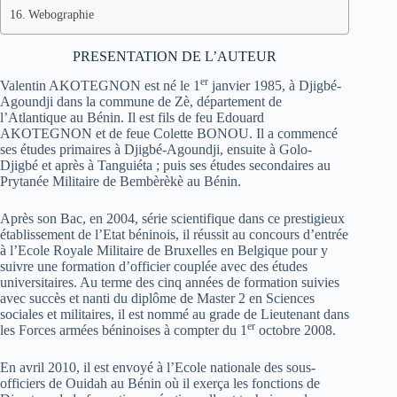
Webographie
PRESENTATION DE L’AUTEUR
er
Valentin AKOTEGNON est né le 1
janvier 1985, à Djigbé-
Agoundji dans la commune de Zè, département de
l’Atlantique au Bénin. Il est fils de feu Edouard
AKOTEGNON et de feue Colette BONOU. Il a commencé
ses études primaires à Djigbé-Agoundji, ensuite à Golo-
Djigbé et après à Tanguiéta ; puis ses études secondaires au
Prytanée Militaire de Bembèrèkè au Bénin.
Après son Bac, en 2004, série scientifique dans ce prestigieux
établissement de l’Etat béninois, il réussit au concours d’entrée
à l’Ecole Royale Militaire de Bruxelles en Belgique pour y
suivre une formation d’officier couplée avec des études
universitaires. Au terme des cinq années de formation suivies
avec succès et nanti du diplôme de Master 2 en Sciences
sociales et militaires, il est nommé au grade de Lieutenant dans
er
les Forces armées béninoises à compter du 1
octobre 2008.
En avril 2010, il est envoyé à l’Ecole nationale des sous-
officiers de Ouidah au Bénin où il exerça les fonctions de