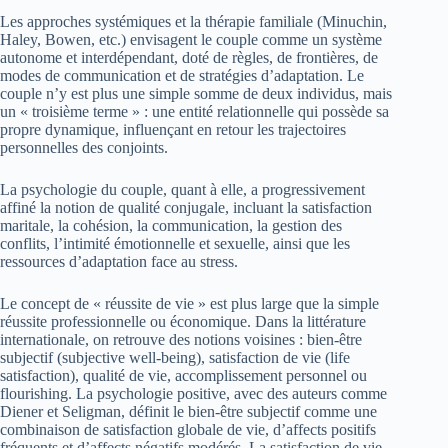
Les approches systémiques et la thérapie familiale (Minuchin,
Haley, Bowen, etc.) envisagent le couple comme un système
autonome et interdépendant, doté de règles, de frontières, de
modes de communication et de stratégies d’adaptation. Le
couple n’y est plus une simple somme de deux individus, mais
un « troisième terme » : une entité relationnelle qui possède sa
propre dynamique, influençant en retour les trajectoires
personnelles des conjoints.
La psychologie du couple, quant à elle, a progressivement
affiné la notion de qualité conjugale, incluant la satisfaction
maritale, la cohésion, la communication, la gestion des
conflits, l’intimité émotionnelle et sexuelle, ainsi que les
ressources d’adaptation face au stress.
Le concept de « réussite de vie » est plus large que la simple
réussite professionnelle ou économique. Dans la littérature
internationale, on retrouve des notions voisines : bien-être
subjectif (subjective well-being), satisfaction de vie (life
satisfaction), qualité de vie, accomplissement personnel ou
flourishing. La psychologie positive, avec des auteurs comme
Diener et Seligman, définit le bien-être subjectif comme une
combinaison de satisfaction globale de vie, d’affects positifs
fréquents et d’affects négatifs modérés. La satisfaction de vie