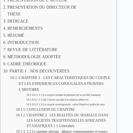
PRESENTATION DE L’AUTEUR
PRESENTATION DU DIRECTEUR DE
THESE
DEDICACE
REMERCIEMENTS
RÉSUMÉ
INTRODUCTION
REVUE DE LITTÉRATURE
MÉTHODOLOGIE ADOPTÉE
CADRE THÉORIQUE
PARTIE I : NOS DECOUVERTES
CHAPITRE 1 : LES CARACTERISTIQUES DU COUPLE
ET LES EXPERIENCES CONJUGALES A TRAVERS
L’HISTOIRE
1.1 Le couple comme fondement de la société humaine
1.2 De l’union sociale à la relation affective
1.3 Le couple contemporain : entre liberté et quête de sens
CONCLUSION DU CHAPITRE
CHAPITRE 2 : LES REALITES DU MARIAGE DANS
LES SOCIETES TRADITIONNELLES AFRICAINES
ET ASIATIQUES 1.1 Généralités
1.2 Le mariage africain : alliance communautaire et espace