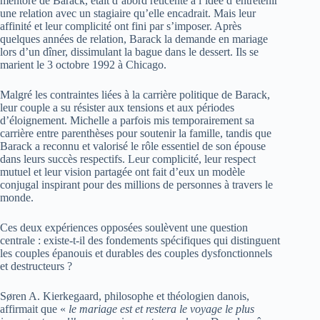
mentore de Barack, était d’abord réticente à l’idée d’entretenir
une relation avec un stagiaire qu’elle encadrait. Mais leur
affinité et leur complicité ont fini par s’imposer. Après
quelques années de relation, Barack la demande en mariage
lors d’un dîner, dissimulant la bague dans le dessert. Ils se
marient le 3 octobre 1992 à Chicago.
Malgré les contraintes liées à la carrière politique de Barack,
leur couple a su résister aux tensions et aux périodes
d’éloignement. Michelle a parfois mis temporairement sa
carrière entre parenthèses pour soutenir la famille, tandis que
Barack a reconnu et valorisé le rôle essentiel de son épouse
dans leurs succès respectifs. Leur complicité, leur respect
mutuel et leur vision partagée ont fait d’eux un modèle
conjugal inspirant pour des millions de personnes à travers le
monde.
Ces deux expériences opposées soulèvent une question
centrale : existe-t-il des fondements spécifiques qui distinguent
les couples épanouis et durables des couples dysfonctionnels
et destructeurs ?
Søren A. Kierkegaard, philosophe et théologien danois,
affirmait que «
le mariage est et restera le voyage le plus