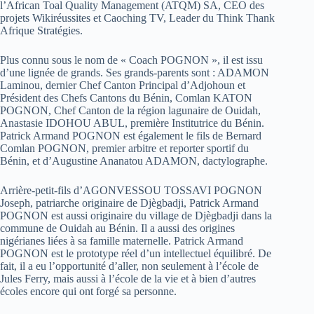
l’African Toal Quality Management (ATQM) SA, CEO des
projets Wikiréussites et Caoching TV, Leader du Think Thank
Afrique Stratégies.
Plus connu sous le nom de « Coach POGNON », il est issu
d’une lignée de grands. Ses grands-parents sont : ADAMON
Laminou, dernier Chef Canton Principal d’Adjohoun et
Président des Chefs Cantons du Bénin, Comlan KATON
POGNON, Chef Canton de la région lagunaire de Ouidah,
Anastasie IDOHOU ABUL, première Institutrice du Bénin.
Patrick Armand POGNON est également le fils de Bernard
Comlan POGNON, premier arbitre et reporter sportif du
Bénin, et d’Augustine Ananatou ADAMON, dactylographe.
Arrière-petit-fils d’AGONVESSOU TOSSAVI POGNON
Joseph, patriarche originaire de Djègbadji, Patrick Armand
POGNON est aussi originaire du village de Djègbadji dans la
commune de Ouidah au Bénin. Il a aussi des origines
nigérianes liées à sa famille maternelle. Patrick Armand
POGNON est le prototype réel d’un intellectuel équilibré. De
fait, il a eu l’opportunité d’aller, non seulement à l’école de
Jules Ferry, mais aussi à l’école de la vie et à bien d’autres
écoles encore qui ont forgé sa personne.