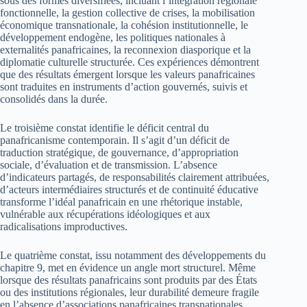
sous des formes diversifiées, incluant l’intégration régionale
fonctionnelle, la gestion collective de crises, la mobilisation
économique transnationale, la cohésion institutionnelle, le
développement endogène, les politiques nationales à
externalités panafricaines, la reconnexion diasporique et la
diplomatie culturelle structurée. Ces expériences démontrent
que des résultats émergent lorsque les valeurs panafricaines
sont traduites en instruments d’action gouvernés, suivis et
consolidés dans la durée.
Le troisième constat identifie le déficit central du
panafricanisme contemporain. Il s’agit d’un déficit de
traduction stratégique, de gouvernance, d’appropriation
sociale, d’évaluation et de transmission. L’absence
d’indicateurs partagés, de responsabilités clairement attribuées,
d’acteurs intermédiaires structurés et de continuité éducative
transforme l’idéal panafricain en une rhétorique instable,
vulnérable aux récupérations idéologiques et aux
radicalisations improductives.
Le quatrième constat, issu notamment des développements du
chapitre 9, met en évidence un angle mort structurel. Même
lorsque des résultats panafricains sont produits par des États
ou des institutions régionales, leur durabilité demeure fragile
en l’absence d’associations panafricaines transnationales