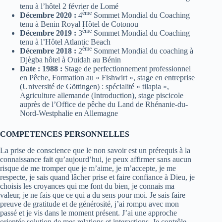
tenu à l’hôtel 2 février de Lomé
ème
Décembre 2020 :
4
Sommet Mondial du Coaching
tenu à Benin Royal Hôtel de Cotonou
ème
Décembre 2019 :
3
Sommet Mondial du Coaching
tenu à l’Hôtel Atlantic Beach
ème
Décembre 2018 :
2
Sommet Mondial du coaching à
Djègba hôtel à Ouidah au Bénin
Date : 1988 :
Stage de perfectionnement professionnel
en Pêche, Formation au « Fishwirt », stage en entreprise
(Université de Göttingen) : spécialité « tilapia »,
Agriculture allemande (Introduction), stage piscicole
auprès de l’Office de pêche du Land de Rhénanie-du-
Nord-Westphalie en Allemagne
COMPETENCES PERSONNELLES
La prise de conscience que le non savoir est un prérequis à la
connaissance fait qu’aujourd’hui, je peux affirmer sans aucun
risque de me tromper que je m’aime, je m’accepte, je me
respecte, je sais quand lâcher prise et faire confiance à Dieu, je
choisis les croyances qui me font du bien, je connais ma
valeur, je ne fais que ce qui a du sens pour moi. Je sais faire
preuve de gratitude et de générosité, j’ai rompu avec mon
passé et je vis dans le moment présent. J’ai une approche
orientée solution de mes relations et interactions. Je contrôle