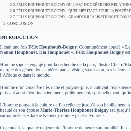
FÉLIX HOUPHOUËT-BOIGNY OU L’ART DE CRÉER DES RELATIONS
FÉLIX HOUPHOUËT-BOIGNY : QUEL HÉRITAGE POUR LA POSTÉRI
FÉLIX HOUPHOUËT-BOIGNY : GRANDES RÉALISATIONS ET CONS
CONCLUSION
INTRODUCTION
Il était une fois
Félix Houphouët-Boigny.
Communément appelé «
Le
Nanan Houphouët, Dia Houphouët
»,
Félix Houphouët-Boigny
est
Homme sage et engagé pour la recherche de la paix, illustre Chef d’Ét
marqué des générations entières par sa vision, sa mission, ses valeurs 
l’Afrique et dans le monde.
Homme d’un caractère très riche et polymorphe, il cultivait l’excellence 
puissant aussi bien financièrement, politiquement, spirituellement, qu’i
L’homme poussait la culture de l’excellence jusqu’à son habillement, à 
beauté de son épouse
Marie-Thérèse Houphouët-Boigny
est, jusqu’à
surnommée la « Jackie Kennedy noire » par les Ivoiriens.
Cependant, la qualité majeure de l’homme demeure son humilité. Il se disa