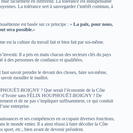
se mue facilement en différend. La tolérance est indispensable
citoyennes. La tolérance sert à sauvegarder l’intérêt commun, à
ouétienne est basée sur ce principe : «
La paix, pour nous,
out sera possible.
»
 est la culture du travail fait et bien fait par soi-même.
investir. Il a pris en main chacun des secteurs clés du pays
é à des personnes de confiance et qualifiées.
l faut savoir prendre le devant des choses, faire soi-même,
 savoir mouiller le maillot.
 HOUPHOUËT-BOIGNY ? Que serait l’économie de la Côte
en Côte d’Ivoire sans FÉLIX HOUPHOUËT-BOIGNY ? De
rement et de ne pas s’impliquer suffisamment, ce qui conduit
d’une entreprise.
ances et ses compétences en occupant diverses fonctions,
s le monde entier. Il a ainsi réussi à faire décoller la Côte
u sport, etc., bien avant de devenir président.