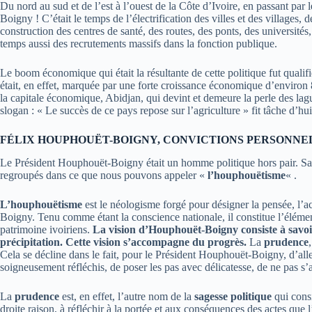
Du nord au sud et de l’est à l’ouest de la Côte d’Ivoire, en passant par 
Boigny ! C’était le temps de l’électrification des villes et des villages, 
construction des centres de santé, des routes, des ponts, des universités
temps aussi des recrutements massifs dans la fonction publique.
Le boom économique qui était la résultante de cette politique fut qualif
était, en effet, marquée par une forte croissance économique d’environ 8%
la capitale économique, Abidjan, qui devint et demeure la perle des lagune
slogan : « Le succès de ce pays repose sur l’agriculture » fit tâche d’hui
FÉLIX HOUPHOUËT-BOIGNY, CONVICTIONS PERSONNE
Le Président Houphouët-Boigny était un homme politique hors pair. Sa
regroupés dans ce que nous pouvons appeler «
l’houphouëtisme
« .
L’houphouëtisme
est le néologisme forgé pour désigner la pensée, l’a
Boigny. Tenu comme étant la conscience nationale, il constitue l’élément
patrimoine ivoiriens.
La vision d’Houphouët-Boigny consiste à savoir
précipitation. Cette vision s’accompagne du progrès.
La
prudence
Cela se décline dans le fait, pour le Président Houphouët-Boigny, d’alle
soigneusement réfléchis, de poser les pas avec délicatesse, de ne pas s
La
prudence
est, en effet, l’autre nom de la
sagesse
politique
qui cons
droite raison, à réfléchir à la portée et aux conséquences des actes que 