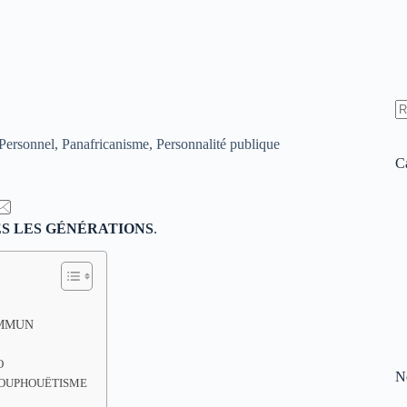
Personnel
,
Panafricanisme
,
Personnalité publique
C
S
LES
GÉNÉRATIONS
.
OMMUN
O
N
HOUPHOUËTISME