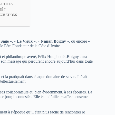
 UTILES
TÉ ?
ÉCRATIONS
 Sage
», «
Le Vieux
», «
Nanan Boigny
», ou encore «
le
Père Fondateur de la Côte d’Ivoire.
at et philanthrope avéré, Félix Houphouët-Boigny aura
et son message qui perdurent encore aujourd’hui dans toute
et la pratiquait dans chaque domaine de sa vie. Il était
ntellectuellement.
ses collaborateurs et, bien évidemment, à ses épouses. La
 ce jour, incontestée. Elle était d’ailleurs affectueusement
it à l’époque qu’il était plus facile de rencontrer le