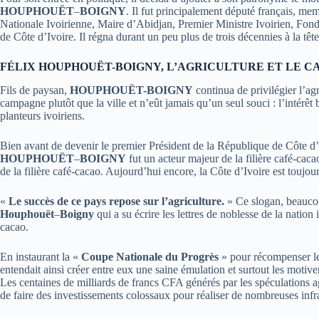
HOUPHOUËT
–
BOIGNY
. Il fut principalement député français, m
Nationale Ivoirienne, Maire d’Abidjan, Premier Ministre Ivoirien, Fo
de Côte d’Ivoire. Il régna durant un peu plus de trois décennies à la tête
FÉLIX HOUPHOUËT-BOIGNY, L’AGRICULTURE ET LE C
Fils de paysan,
HOUPHOUËT-BOIGNY
continua de privilégier l’agri
campagne plutôt que la ville et n’eût jamais qu’un seul souci : l’intérêt
planteurs ivoiriens.
Bien avant de devenir le premier Président de la République de Côte d
HOUPHOUËT
–
BOIGNY
fut un acteur majeur de la filière café-caca
de la filière café-cacao. Aujourd’hui encore, la Côte d’Ivoire est toujo
«
Le succès de ce pays repose sur l’agriculture.
» Ce slogan, beaucou
Houphouët
–
Boigny
qui a su écrire les lettres de noblesse de la nation 
cacao.
En instaurant la «
Coupe Nationale du Progrès
» pour récompenser l
entendait ainsi créer entre eux une saine émulation et surtout les motiv
Les centaines de milliards de francs CFA générés par les spéculations a
de faire des investissements colossaux pour réaliser de nombreuses infr