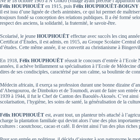
Né le 18 octobre 1905 à N’Gokro (village ayant précédé l’apparition d
Félix HOUPHOUËT
en 1915,
puis
Félix HOUPHOUËT-BOIGNY
il est issu d’une lignée de chefs animistes, ce qui lui permet de maîtriser
toujours fondé sa conception des relations publiques. Il a été formé selo
respect des anciens, la solidarité, la fraternité, le savoir-être.
Scolarisé, le jeune
HOUPHOUËT
effectue avec succès les cinq année
Certificat d’Études, il est admis, en 1915, au Groupe Scolaire Central d
d’études. Cette même année, il se convertit au christianisme à Bingerville
En 1918,
Félix
HOUPHOUËT
réussit le concours d’entrée à l’Ecole
années, il achève brillamment sa spécialisation à l’Ecole de Médecine d
dires de ses condisciples, caractérisé par son calme, sa boulimie de co
Médecin africain, il exerça sa profession durant une bonne dizaine d’an
d’Abengourou, de Dimbokro et de Toumodi, avant de faire son entrée e
1939 à 1944, il fut le Chef de Canton des Baoulés-Akoués. C’est ainsi
scolarisation, l’hygiène, les soins de santé, la généralisation de la cultu
Félix
HOUPHOUËT
est, avant tout, un planteur très attaché à l’agric
charge la plantation familiale qui devint alors l’une des plus importantes
cultures : caoutchouc, cacao et café. Il devint ainsi l’un des plus riches 
Pour son entrée en politique, il décida d’ajouter à son patronyme le mot