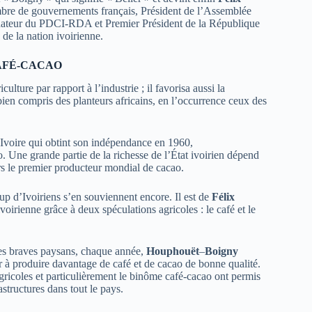
embre de gouvernements français, Président de l’Assemblée
ndateur du PDCI-RDA et Premier Président de la République
 de la nation ivoirienne.
AFÉ-CACAO
culture par rapport à l’industrie ; il favorisa aussi la
 bien compris des planteurs africains, en l’occurrence ceux des
’Ivoire qui obtint son indépendance en 1960,
o. Une grande partie de la richesse de l’État ivoirien dépend
urs le premier producteur mondial de cacao.
p d’Ivoiriens s’en souviennent encore. Il est de
Félix
ivoirienne grâce à deux spéculations agricoles : le café et le
es braves paysans, chaque année,
Houphouët
–
Boigny
er à produire davantage de café et de cacao de bonne qualité.
gricoles et particulièrement le binôme café-cacao ont permis
astructures dans tout le pays.