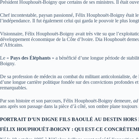
Président Houphouët-Boigny que certains de ses ministres. Il était ouvert
Chef incontestable, paysan passionné, Félix Houphouët-Boigny était le 
l’indépendance. Il fut également celui qui garda le pouvoir le plus lon
Visionnaire, Félix Houphouët-Boigny avait très vite su que l’exploitatio
développement économique de la Côte d’Ivoire. Dia Houphouët demeure
d’Africains.
Le «
Pays des Éléphants
» a bénéficié d’une longue période de stabili
Boigny.
De sa profession de médecin au combat du militant anticolonialiste, de l
d’une longue carrière politique fondée sur des convictions profondes et 
remarquables.
Par son histoire et son parcours, Félix Houphouët-Boigny demeure,
ad
ans après son passage dans la pièce d’à côté, son ombre plane toujours 
PORTRAIT
D’UN
DIGNE
FILS
BAOULÉ
AU
DESTIN
HORS
FÉLIX HOUPHOUËT-BOIGNY : QUI EST-CE CONCRÈTEM