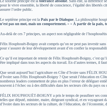
Le sixième principe est la
tolérance absolue
. Sans elle, la différence 
pour le vivre ensemble, la liberté de conscience, l’égalité des libertés 
assurer l’ordre public.
Le septième principe est la
Paix par le Dialogue
. La philosophie houph
n’est pas un mot, mais un comportement.
» «
À partir de la paix, t
Au-delà de ces 7 principes, un aspect non négligeable de l’houphouétisme
Félix Houphouët-Boigny avait compris qu’on ne peut pas investir sans s’
pour s’assurer de leur développement avant d’en confier la responsabilit
Ce qu’il est important de retenir de Félix Houphouët-Boigny, c’est qu’i
être impliqué dans tous les aspects du travail. En d’autres termes, il faut
Que serait aujourd’hui l’agriculture en Côte d’Ivoire sans FÉLIX
d’Ivoire sans Félix Houphouët-Boigny ? Que serait l’éducation 
nombreux leaders commettent de plus en plus l’erreur de déléguer entiè
souvent à l’échec ou à des difficultés dans les secteurs clés du pays ou 
FÉLIX HOUPHOUËT-BOIGNY a pris le temps de peaufiner ses connaiss
telles que député, ministre, maire, dirigeant syndical, et en voyageant dan
d’Ivoire dans les secteurs de la culture, de l’éducation, de l’économie, d