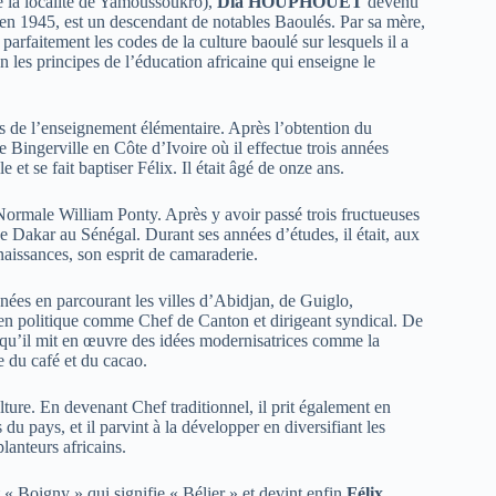
e la localité de Yamoussoukro),
Dia HOUPHOUËT
devenu
en 1945, est un descendant de notables Baoulés. Par sa mère,
 parfaitement les codes de la culture baoulé sur lesquels il a
n les principes de l’éducation africaine qui enseigne le
s de l’enseignement élémentaire. Après l’obtention du
e Bingerville en Côte d’Ivoire où il effectue trois années
 et se fait baptiser Félix. Il était âgé de onze ans.
 Normale William Ponty. Après y avoir passé trois fructueuses
e Dakar au Sénégal. Durant ses années d’études, il était, aux
nnaissances, son esprit de camaraderie.
nées en parcourant les villes d’Abidjan, de Guiglo,
n politique comme Chef de Canton et dirigeant syndical. De
 qu’il mit en œuvre des idées modernisatrices comme la
re du café et du cacao.
ulture. En devenant Chef traditionnel, il prit également en
 du pays, et il parvint à la développer en diversifiant les
planteurs africains.
 « Boigny » qui signifie « Bélier » et devint enfin
Félix