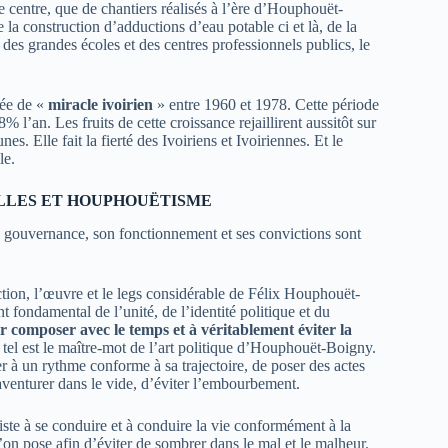
le centre, que de chantiers réalisés à l’ère d’Houphouët-
de la construction d’adductions d’eau potable ci et là, de la
, des grandes écoles et des centres professionnels publics, le
iée de «
miracle ivoirien
» entre 1960 et 1978. Cette période
 l’an. Les fruits de cette croissance rejaillirent aussitôt sur
s. Elle fait la fierté des Ivoiriens et Ivoiriennes. Et le
le.
LLES ET HOUPHOUËTISME
 gouvernance, son fonctionnement et ses convictions sont
ction, l’œuvre et le legs considérable de Félix Houphouët-
 fondamental de l’unité, de l’identité politique et du
 composer avec le temps et à véritablement éviter la
, tel est le maître-mot de l’art politique d’Houphouët-Boigny.
r à un rythme conforme à sa trajectoire, de poser des actes
’aventurer dans le vide, d’éviter l’embourbement.
iste à se conduire et à conduire la vie conformément à la
l’on pose afin d’éviter de sombrer dans le mal et le malheur.