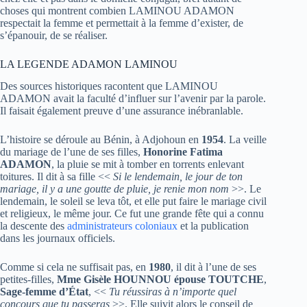
choses qui montrent combien LAMINOU ADAMON
respectait la femme et permettait à la femme d’exister, de
s’épanouir, de se réaliser.
LA LEGENDE ADAMON LAMINOU
Des sources historiques racontent que LAMINOU
ADAMON avait la faculté d’influer sur l’avenir par la parole.
Il faisait également preuve d’une assurance inébranlable.
L’histoire se déroule au Bénin, à Adjohoun en
1954
. La veille
du mariage de l’une de ses filles,
Honorine Fatima
ADAMON
, la pluie se mit à tomber en torrents enlevant
toitures. Il dit à sa fille <<
Si le lendemain, le jour de ton
mariage, il y a une goutte de pluie, je renie mon nom
>>. Le
lendemain, le soleil se leva tôt, et elle put faire le mariage civil
et religieux, le même jour. Ce fut une grande fête qui a connu
la descente des
administrateurs coloniaux
et la publication
dans les journaux officiels.
Comme si cela ne suffisait pas, en
1980
, il dit à l’une de ses
petites-filles,
Mme Gisèle HOUNNOU épouse TOUTCHE
,
Sage-femme d’État
, <<
Tu réussiras à n’importe quel
concours que tu passeras
>>. Elle suivit alors le conseil de