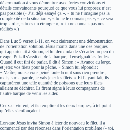
détermination à vous démontrer avec fortes convictions et
détails convaincants pourquoi ce que vous lui proposez n’est
pas possible (« J’ai déjà essayé ça », « tu ne t’imagine pas la
complexité de la situation », « tu ne le connais pas », « ce sera
trop tard », « tu es un étranger », « tu ne connais pas nos
réalités ».)
Dans Luc 5 verset 1-11, on voit clairement une démonstration
de l’orientation solution. Jésus monta dans une des barques
qui appartenait à Simon, et lui demanda de s’écarter un peu du
rivage. Puis il s’assit et, de la barque, il enseignait les foules.
Quand il eut fini de parler, il dit à Simon : « Avance au large,
et jetez vos filets pour la pêche. » Simon lui répondit :
« Maître, nous avons peiné toute la nuit sans rien prendre ;
mais, sur ta parole, je vais jeter les filets. » Et l’ayant fait, ils
capturèrent une telle quantité de poissons que leurs filets
allaient se déchirer. Ils firent signe à leurs compagnons de
l’autre barque de venir les aider.
Ceux-ci vinrent, et ils remplirent les deux barques, à tel point
qu’elles s’enfonçaient.
Lorsque Jésus invita Simon à jeter de nouveau le filet, il a
commencé par des réponses dans l’orientation problème (« toi,